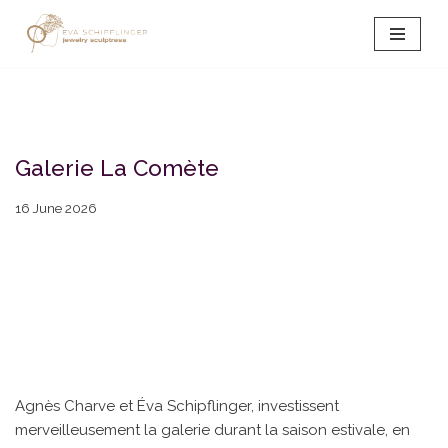
Skip
to
content
Galerie La Comète
16 June 2026
Agnès Charve et Éva Schipflinger, investissent
merveilleusement la galerie durant la saison estivale, en