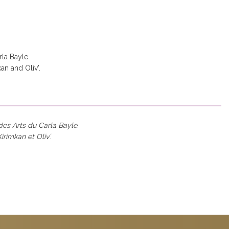
rla Bayle.
an and Oliv’.
 des Arts du Carla Bayle.
rimkan et Oliv’.